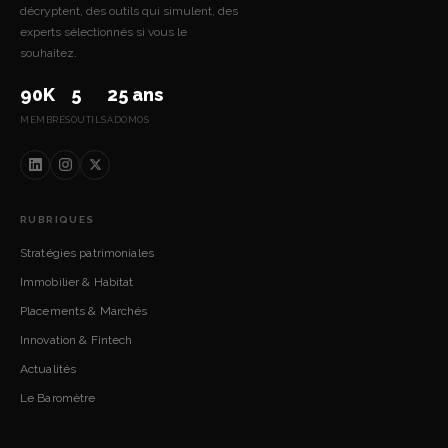
décryptent, des outils qui simulent, des
experts sélectionnés si vous le
souhaitez.
90K
5
25 ans
MEMBRES
OUTILS
ADOMOS
RUBRIQUES
Stratégies patrimoniales
Immobilier & Habitat
Placements & Marchés
Innovation & Fintech
Actualités
Le Baromètre