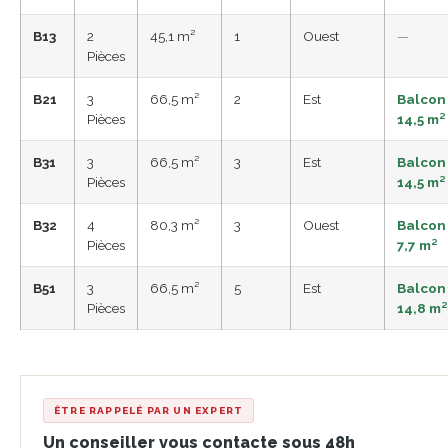
B13
2
45,1 m²
1
Ouest
—
Pièces
B21
3
66,5 m²
2
Est
Balcon
Pièces
14,5 m²
B31
3
66,5 m²
3
Est
Balcon
Pièces
14,5 m²
B32
4
80,3 m²
3
Ouest
Balcon
Pièces
7,7 m²
B51
3
66,5 m²
5
Est
Balcon
Pièces
14,8 m²
ÊTRE RAPPELÉ PAR UN EXPERT
Un conseiller vous contacte sous 48h