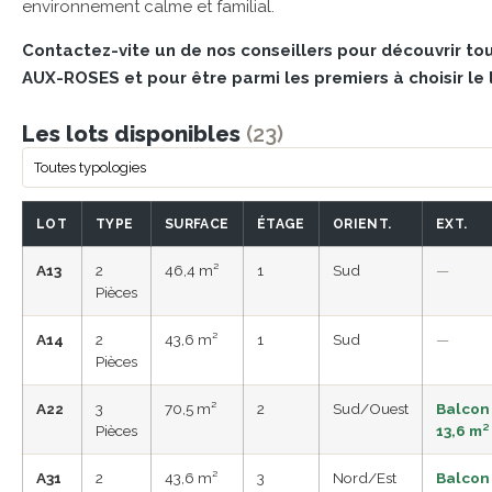
environnement calme et familial.
Contactez-vite un de nos conseillers pour découvrir 
AUX-ROSES et pour être parmi les premiers à choisir le
Les lots disponibles
(23)
LOT
TYPE
SURFACE
ÉTAGE
ORIENT.
EXT.
A13
2
46,4 m²
1
Sud
—
Pièces
A14
2
43,6 m²
1
Sud
—
Pièces
A22
3
70,5 m²
2
Sud/Ouest
Balcon
Pièces
13,6 m²
A31
2
43,6 m²
3
Nord/Est
Balcon