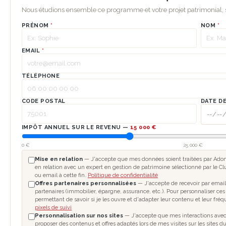
Nous étudions ensemble ce programme et votre projet patrimonial
PRÉNOM
*
NOM
*
EMAIL
*
TÉLÉPHONE
CODE POSTAL
DATE D
IMPÔT ANNUEL SUR LE REVENU —
15 000 €
0 €
25 000 €
Mise en relation
— J'accepte que mes données soient traitées par Adomo
en relation avec un expert en gestion de patrimoine sélectionné par le Cl
ou email à cette fin.
Politique de confidentialité
Offres partenaires personnalisées
— J'accepte de recevoir par email
partenaires (immobilier, épargne, assurance, etc.). Pour personnaliser ces
permettant de savoir si je les ouvre et d'adapter leur contenu et leur fré
pixels de suivi
Personnalisation sur nos sites
— J'accepte que mes interactions avec l
proposer des contenus et offres adaptés lors de mes visites sur les sites