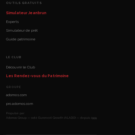
OUTILS GRATUITS
Simulateur Jeanbrun
Experts
Simulateur de prêt
Guide patrimoine
LE CLUB
Découvrir le Club
Les Rendez-vous du Patrimoine
GROUPE
adomos.com
pro.adomos.com
Propulsé par
Adomos Group — coté Euronext Growth (ALADO) — depuis 1999