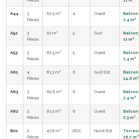
A44
3
62,5 m²
4
Ouest
Balcon
Pièces
7,4 m²
A52
3
61 m²
5
Sud
Balcon
Pièces
11 m²
A53
3
62,5 m²
5
Ouest
Balcon
Pièces
7,4 m²
A61
4
81,3 m²
6
Sud/Est
Balcon
Pièces
14,6 m²
A63
3
62,6 m²
6
Ouest
Balcon
Pièces
7,4 m²
A82
3
61,5 m²
8
Ouest
Balcon
Pièces
7,3 m²
B01
2
47,6 m²
RDC
Nord/Est
Terras
Pièces
18,7 m²