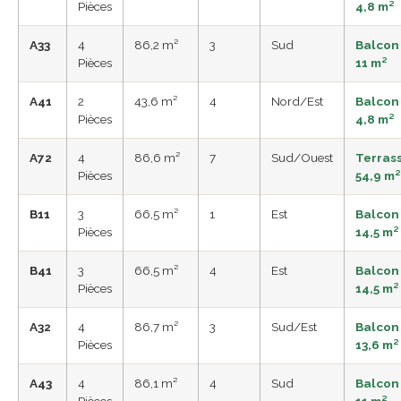
Pièces
4,8 m²
A33
4
86,2 m²
3
Sud
Balcon
Pièces
11 m²
A41
2
43,6 m²
4
Nord/Est
Balcon
Pièces
4,8 m²
A72
4
86,6 m²
7
Sud/Ouest
Terras
Pièces
54,9 m²
B11
3
66,5 m²
1
Est
Balcon
Pièces
14,5 m²
B41
3
66,5 m²
4
Est
Balcon
Pièces
14,5 m²
A32
4
86,7 m²
3
Sud/Est
Balcon
Pièces
13,6 m²
A43
4
86,1 m²
4
Sud
Balcon
Pièces
11 m²