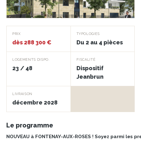
Les Horizons du
PRIX
TYPOLOGIES
Paradis
dès 288 300 €
Du 2 au 4 pièces
FONTENAY-AUX-ROSES · 92260
LOGEMENTS DISPO.
FISCALITÉ
23 / 48
Dispositif
Jeanbrun
LIVRAISON
décembre 2028
Le programme
NOUVEAU à FONTENAY-AUX-ROSES ! Soyez parmi les prem