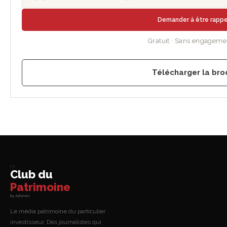
Demander à être rapp
Gratuit · Sans engageme
Télécharger la bro
Le
Club du
Patrimoine
by Adomos
Le média patrimoine du particulier
investisseur. Des journalistes qui