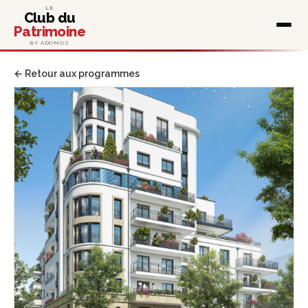
LE
Club du
Patrimoine
BY ADOMOS
← Retour aux programmes