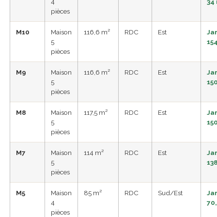
4
34
pièces
M10
Maison
116,6 m²
RDC
Est
Ja
5
15
pièces
M9
Maison
116,6 m²
RDC
Est
Ja
5
15
pièces
M8
Maison
117,5 m²
RDC
Est
Ja
5
15
pièces
M7
Maison
114 m²
RDC
Est
Ja
5
13
pièces
M5
Maison
85 m²
RDC
Sud/Est
Ja
4
70
pièces