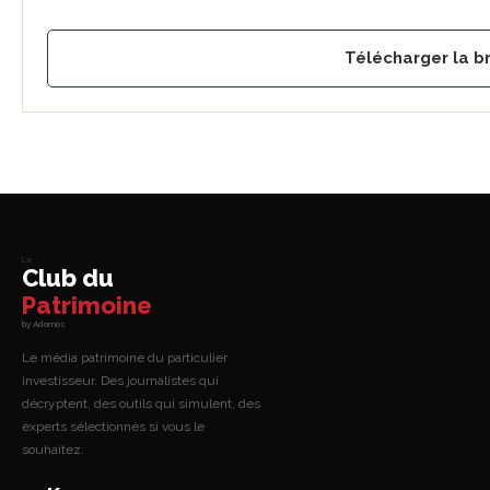
Télécharger la b
Le
Club du
Patrimoine
by Adomos
Le média patrimoine du particulier
investisseur. Des journalistes qui
décryptent, des outils qui simulent, des
experts sélectionnés si vous le
souhaitez.