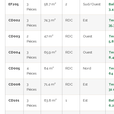
EF205
3
58,7 m²
2
Sud/Ouest
Ba
Pièces
3,4
CD002
3
74,3 m²
RDC
Est
Te
Pièces
35,
CD003
2
47 m²
RDC
Ouest
Te
Pièces
5,8
CD004
3
65,9 m²
RDC
Ouest
Te
Pièces
8,
CD005
4
84 m²
RDC
Nord
Te
Pièces
64
CD006
3
71,4 m²
RDC
Est
Te
Pièces
31
CD101
3
63,8 m²
1
Est
Ba
Pièces
6,