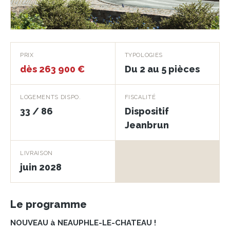
Villa Louis-Alexandre
PRIX
TYPOLOGIES
- Appartements
dès 263 900 €
Du 2 au 5 pièces
NEAUPHLE-LE-CHATEAU · 78640
LOGEMENTS DISPO.
FISCALITÉ
33 / 86
Dispositif
Jeanbrun
LIVRAISON
juin 2028
Le programme
NOUVEAU à NEAUPHLE-LE-CHATEAU !