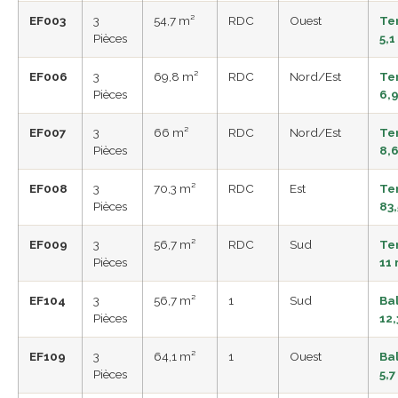
EF003
3
54,7 m²
RDC
Ouest
Te
Pièces
5,1
EF006
3
69,8 m²
RDC
Nord/Est
Te
Pièces
6,
EF007
3
66 m²
RDC
Nord/Est
Te
Pièces
8,
EF008
3
70,3 m²
RDC
Est
Te
Pièces
83,
EF009
3
56,7 m²
RDC
Sud
Te
Pièces
11
EF104
3
56,7 m²
1
Sud
Ba
Pièces
12,
EF109
3
64,1 m²
1
Ouest
Ba
Pièces
5,7