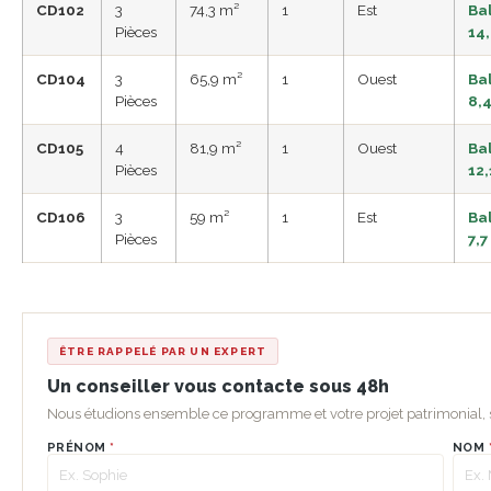
CD102
3
74,3 m²
1
Est
Ba
Pièces
14
CD104
3
65,9 m²
1
Ouest
Ba
Pièces
8,
CD105
4
81,9 m²
1
Ouest
Ba
Pièces
12,
CD106
3
59 m²
1
Est
Ba
Pièces
7,7
ÊTRE RAPPELÉ PAR UN EXPERT
Un conseiller vous contacte sous 48h
Nous étudions ensemble ce programme et votre projet patrimonial
PRÉNOM
*
NOM