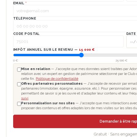
EMAIL
*
TÉLÉPHONE
CODE POSTAL
DATE
IMPÔT ANNUEL SUR LE REVENU —
15 000 €
0 €
25 000 €
Mise en relation
— J'accepte que mes données soient traitées par Adomo
relation avec un expert en gestion de patrimoine sélectionné par le Club 
cette fin.
Politique de confidentialité
Offres partenaires personnalisées
— J'accepte de recevoir par email
partenaires (immobilier, épargne, assurance, etc.). Pour personnaliser ces
permettant de savoir si je les ouvre et d'adapter leur contenu et leur fré
suivi
Personnalisation sur nos sites
— J'accepte que mes interactions avec l
proposer des contenus et offres adaptés lors de mes visites sur les sites
Demander à être ra
Gratuit · Sans engage