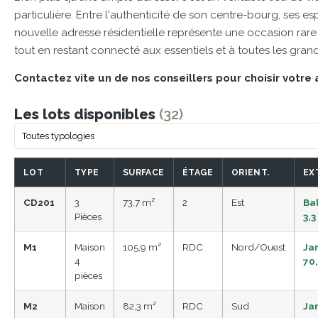
particulière. Entre l'authenticité de son centre-bourg, ses es
nouvelle adresse résidentielle représente une occasion rare 
tout en restant connecté aux essentiels et à toutes les gran
Contactez vite un de nos conseillers pour choisir vot
Les lots disponibles
(32)
LOT
TYPE
SURFACE
ÉTAGE
ORIENT.
EX
CD201
3
73,7 m²
2
Est
Ba
Pièces
3,3
M1
Maison
105,9 m²
RDC
Nord/Ouest
Ja
4
70
pièces
M2
Maison
82,3 m²
RDC
Sud
Ja