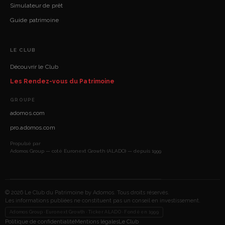
Simulateur de prêt
Guide patrimoine
LE CLUB
Découvrir le Club
Les Rendez-vous du Patrimoine
GROUPE
adomos.com
pro.adomos.com
Propulsé par
Adomos Group — coté Euronext Growth (ALADO) — depuis 1999
© 2026 Le Club du Patrimoine by Adomos. Tous droits réservés.
Les informations publiées ne constituent pas un conseil en investissement.
Adomos Group · Euronext Growth · Ticker ALADO · Fondé en 1999
Politique de confidentialité
Mentions légales
Le Club