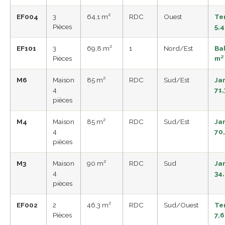
EF004
3
64,1 m²
RDC
Ouest
Te
Pièces
5,4
EF101
3
69,8 m²
1
Nord/Est
Ba
Pièces
m²
M6
Maison
85 m²
RDC
Sud/Est
Ja
4
71,
pièces
M4
Maison
85 m²
RDC
Sud/Est
Ja
4
70
pièces
M3
Maison
90 m²
RDC
Sud
Ja
4
34
pièces
EF002
2
46,3 m²
RDC
Sud/Ouest
Te
Pièces
7,6