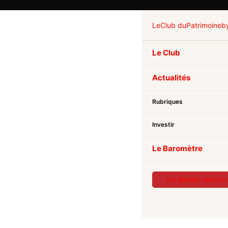
Le
Club du
Patrimoine
b
Le Club
Actualités
Rubriques
Investir
Le Baromètre
Les Rendez-vous du 