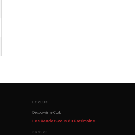
LE CLUB
Découvrir le Club
Les Rendez-vous du Patrimoine
GROUPE