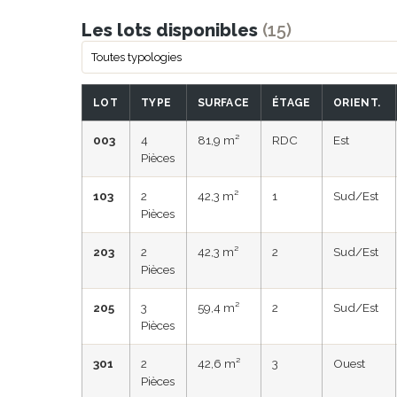
Les lots disponibles
(15)
LOT
TYPE
SURFACE
ÉTAGE
ORIENT.
003
4
81,9 m²
RDC
Est
Pièces
103
2
42,3 m²
1
Sud/Est
Pièces
203
2
42,3 m²
2
Sud/Est
Pièces
205
3
59,4 m²
2
Sud/Est
Pièces
301
2
42,6 m²
3
Ouest
Pièces