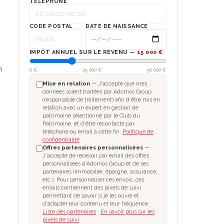
TÉLÉPHONE
CODE POSTAL
DATE DE NAISSANCE
IMPÔT ANNUEL SUR LE REVENU —
15 000 €
n
0 €
25 000 €
50 000 €
Mise en relation
— J'accepte que mes
données soient traitées par Adomos Group
(responsable de traitement) afin d'être mis en
relation avec un expert en gestion de
patrimoine sélectionné par le Club du
Patrimoine, et d'être recontacté par
téléphone ou email à cette fin.
Politique de
confidentialité
Offres partenaires personnalisées
—
J'accepte de recevoir par email des offres
personnalisées d'Adomos Group et de ses
partenaires (immobilier, épargne, assurance,
etc.). Pour personnaliser ces envois, ces
emails contiennent des pixels de suivi
permettant de savoir si je les ouvre et
d'adapter leur contenu et leur fréquence.
Liste des partenaires
·
En savoir plus sur les
pixels de suivi