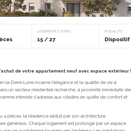
oge
LOGEMENTS DISPO.
FISCALITÉ
ièces
15 / 27
Dispositi
'achat de votre appartement neuf avec espace extérieur 
in-la-Demi-Lune incarne l'élégance et la qualité de vie à
ns un secteur résidentiel recherché, à proximité immédiate de
ramme intimiste s'adresse aux citadins en quête de confort et
 pièces, la résidence séduit par son architecture
lumes généreux. Chaque logement est prolongé par un espace
ur une vie quotidienne tournée vers l'extérieur. Les prestations