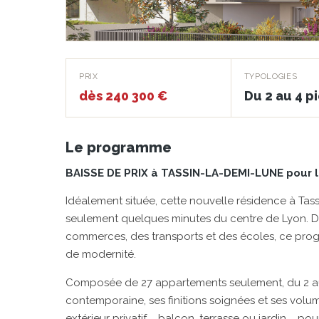
Le Pavillon de l'Horl
PRIX
TYPOLOGIES
dès 240 300 €
Du 2 au 4 p
TASSIN-LA-DEMI-LUNE · 69160
Le programme
BAISSE DE PRIX à TASSIN-LA-DEMI-LUNE pour l
Idéalement située, cette nouvelle résidence à Tass
seulement quelques minutes du centre de Lyon. Da
commerces, des transports et des écoles, ce prog
de modernité.
Composée de 27 appartements seulement, du 2 au 4
contemporaine, ses finitions soignées et ses vo
extérieur privatif _ balcon, terrasse ou jardin _ po