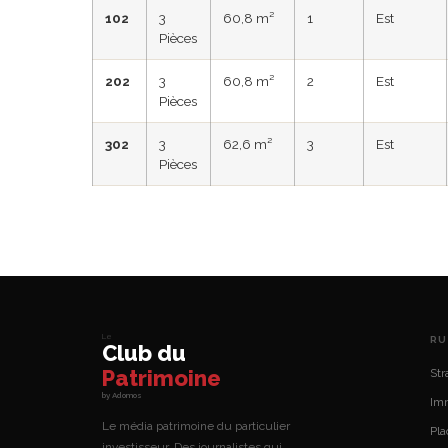
102
3
60,8 m²
1
Est
Pièces
202
3
60,8 m²
2
Est
Pièces
302
3
62,6 m²
3
Est
Pièces
Le
RU
Club du
Patrimoine
Str
by Adomos
Imm
Le média patrimoine du particulier
Pl
investisseur. Des journalistes qui