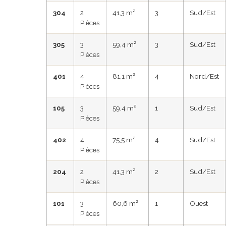
304
2
41,3 m²
3
Sud/Est
Pièces
305
3
59,4 m²
3
Sud/Est
Pièces
401
4
81,1 m²
4
Nord/Est
Pièces
105
3
59,4 m²
1
Sud/Est
Pièces
402
4
75,5 m²
4
Sud/Est
Pièces
204
2
41,3 m²
2
Sud/Est
Pièces
101
3
60,6 m²
1
Ouest
Pièces