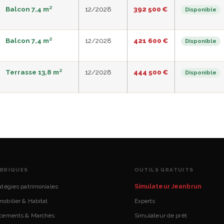
Balcon 7,4 m²
12/2028
392 500 €
Disponible
Balcon 7,4 m²
12/2028
421 600 €
Disponible
Terrasse 13,8 m²
12/2028
444 500 €
Disponible
BRIQUES
OUTILS GRATUITS
atégies patrimoniales
Simulateur Jeanbrun
obilier & Habitat
Experts
acements & Marchés
Simulateur de prêt