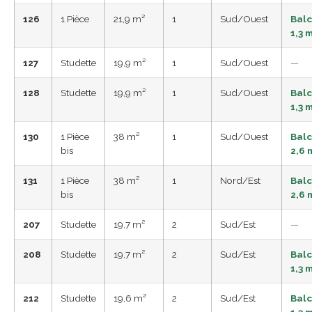
126
1 Pièce
21,9 m²
1
Sud/Ouest
Bal
1,3 
127
Studette
19,9 m²
1
Sud/Ouest
—
128
Studette
19,9 m²
1
Sud/Ouest
Bal
1,3 
130
1 Pièce
38 m²
1
Sud/Ouest
Bal
bis
2,6 
131
1 Pièce
38 m²
1
Nord/Est
Bal
bis
2,6 
207
Studette
19,7 m²
2
Sud/Est
—
208
Studette
19,7 m²
2
Sud/Est
Bal
1,3 
212
Studette
19,6 m²
2
Sud/Est
Bal
1,3 