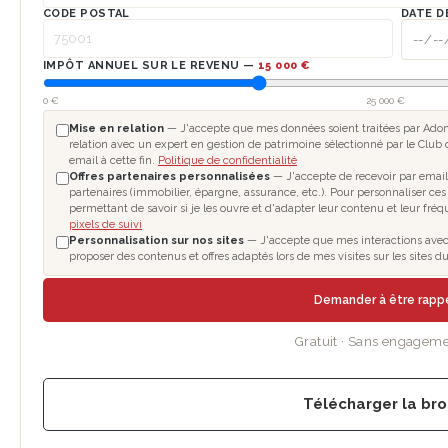
CODE POSTAL
DATE D
IMPÔT ANNUEL SUR LE REVENU —
15 000 €
0 €
25 000 €
Mise en relation
— J'accepte que mes données soient traitées par Adomo
relation avec un expert en gestion de patrimoine sélectionné par le Club 
email à cette fin.
Politique de confidentialité
Offres partenaires personnalisées
— J'accepte de recevoir par email
partenaires (immobilier, épargne, assurance, etc.). Pour personnaliser ces
permettant de savoir si je les ouvre et d'adapter leur contenu et leur fré
pixels de suivi
Personnalisation sur nos sites
— J'accepte que mes interactions avec l
proposer des contenus et offres adaptés lors de mes visites sur les sites
Demander à être rapp
Gratuit · Sans engageme
Télécharger la br