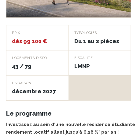
EVOLIA
PRIX
TYPOLOGIES
dès 99 100 €
Du 1 au 2 pièces
SAINT-JEAN-DE-LA-RUELLE · 45140
LOGEMENTS DISPO.
FISCALITÉ
43 / 79
LMNP
LIVRAISON
décembre 2027
Le programme
Investissez au sein d'une nouvelle résidence étudiante 
rendement locatif allant jusqu’à 6,28 %* par an !