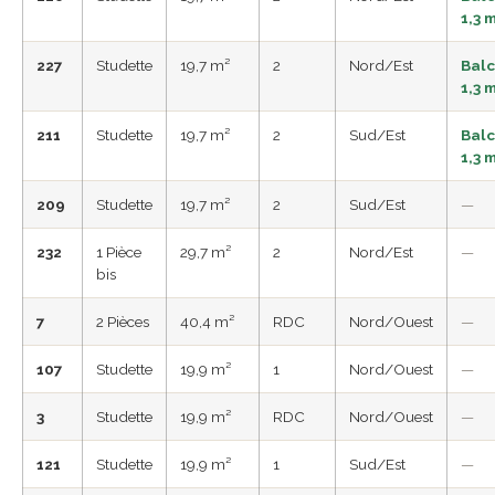
1,3 
227
Studette
19,7 m²
2
Nord/Est
Bal
1,3 
211
Studette
19,7 m²
2
Sud/Est
Bal
1,3 
209
Studette
19,7 m²
2
Sud/Est
—
232
1 Pièce
29,7 m²
2
Nord/Est
—
bis
7
2 Pièces
40,4 m²
RDC
Nord/Ouest
—
107
Studette
19,9 m²
1
Nord/Ouest
—
3
Studette
19,9 m²
RDC
Nord/Ouest
—
121
Studette
19,9 m²
1
Sud/Est
—