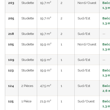
203
Studette
19,7 m²
2
Nord/Ouest
Bal
1,3 
205
Studette
19,7 m²
2
Sud/Est
Bal
1,3 
218
Studette
19,7 m²
2
Sud/Est
—
105
Studette
19,9 m²
1
Nord/Ouest
Bal
1,3 
109
Studette
19,9 m²
1
Sud/Est
—
123
Studette
19,9 m²
1
Sud/Est
Bal
1,3 
124
2 Pièces
47,5 m²
1
Sud/Est
Bal
2,6 
125
1 Pièce
21,9 m²
1
Sud/Ouest
Bal
1,3 