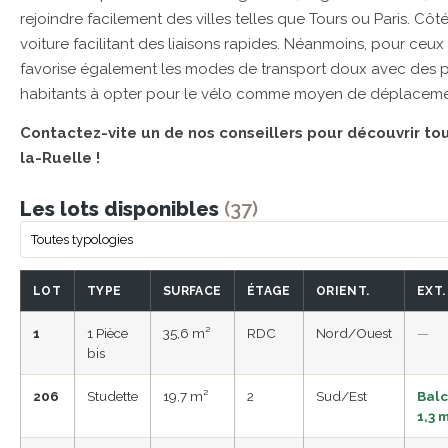
rejoindre facilement des villes telles que Tours ou Paris. Côté
voiture facilitant des liaisons rapides. Néanmoins, pour ceux
favorise également les modes de transport doux avec des pis
habitants à opter pour le vélo comme moyen de déplaceme
Contactez-vite un de nos conseillers pour découvrir t
la-Ruelle !
Les lots disponibles
(37)
LOT
TYPE
SURFACE
ÉTAGE
ORIENT.
EXT.
1
1 Pièce
35,6 m²
RDC
Nord/Ouest
—
bis
206
Studette
19,7 m²
2
Sud/Est
Bal
1,3 