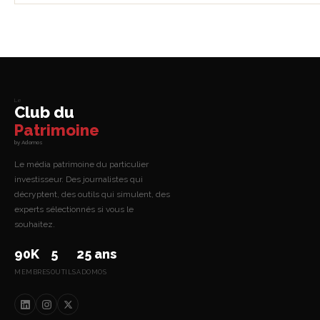
Le
Club du
Patrimoine
by Adomos
Le média patrimoine du particulier
investisseur. Des journalistes qui
décryptent, des outils qui simulent, des
experts sélectionnés si vous le
souhaitez.
90K
5
25 ans
MEMBRES
OUTILS
ADOMOS