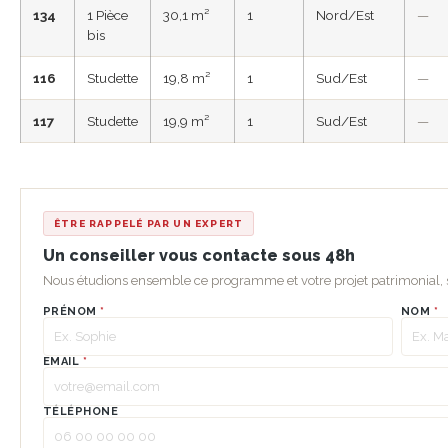
134
1 Pièce
30,1 m²
1
Nord/Est
—
bis
116
Studette
19,8 m²
1
Sud/Est
—
117
Studette
19,9 m²
1
Sud/Est
—
ÊTRE RAPPELÉ PAR UN EXPERT
Un conseiller vous contacte sous 48h
Nous étudions ensemble ce programme et votre projet patrimonial
PRÉNOM
*
NOM
*
EMAIL
*
TÉLÉPHONE