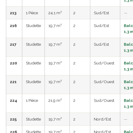
213
1 Pièce
24,1 m²
2
Sud/Est
—
216
Studette
19,7 m²
2
Sud/Est
Bal
1,3 
217
Studette
19,7 m²
2
Sud/Est
Bal
1,3 
220
Studette
19,7 m²
2
Sud/Ouest
Bal
1,3 
221
Studette
19,7 m²
2
Sud/Ouest
Bal
1,3 
224
1 Pièce
21,9 m²
2
Sud/Ouest
Bal
1,3 
225
Studette
19,7 m²
2
Nord/Est
—
226
Studette
19,7 m²
2
Nord/Est
Bal