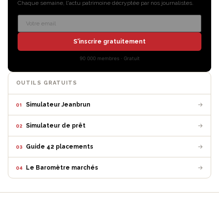
Chaque semaine, l'actu patrimoine décryptée par nos journalistes.
S'inscrire gratuitement
90 000 membres · Gratuit
OUTILS GRATUITS
→
Simulateur Jeanbrun
01
→
Simulateur de prêt
02
→
Guide 42 placements
03
→
Le Baromètre marchés
04