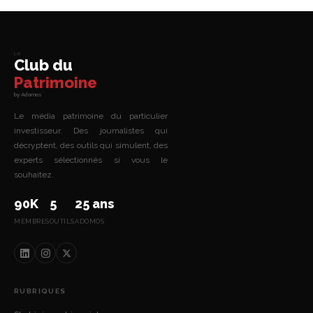
Le
Club du
Patrimoine
by Adomos
Le média patrimoine du particulier
investisseur. Des journalistes qui
décryptent, des outils qui simulent, des
experts sélectionnés si vous le
souhaitez.
90K
5
25 ans
MEMBRES
OUTILS
ADOMOS
RUBRIQUES