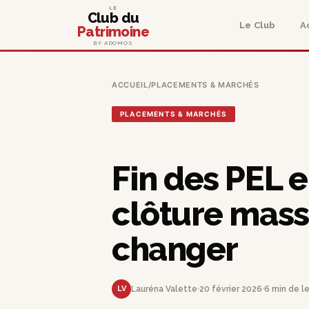
LE
Club du
Le Club
A
Patrimoine
BY ADOMOS
ACCUEIL
/
PLACEMENTS & MARCHÉS
PLACEMENTS & MARCHÉS
Fin des PEL e
clôture mass
changer
LV
Lauréna Valette
20 février 2026
6 min de l