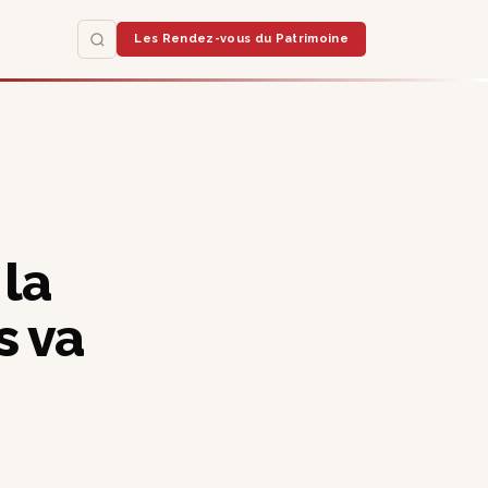
Les Rendez-vous du Patrimoine
 la
s va