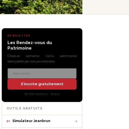
NEWSLETTER
Les Rendez-vous du
Patrimoine
Chaque semaine, l'actu patrimoine
décryptée par nos journalistes.
S'inscrire gratuitement
90 000 membres · Gratuit
OUTILS GRATUITS
→
Simulateur Jeanbrun
01