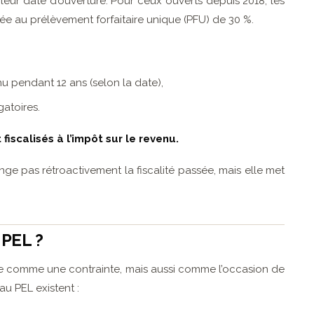
leur date d’ouverture. Pour ceux ouverts depuis 2018, les
ée au prélèvement forfaitaire unique (PFU) de 30 %.
u pendant 12 ans (selon la date),
atoires.
fiscalisés à l’impôt sur le revenu.
e pas rétroactivement la fiscalité passée, mais elle met
 PEL ?
ue comme une contrainte, mais aussi comme l’occasion de
 au PEL existent :